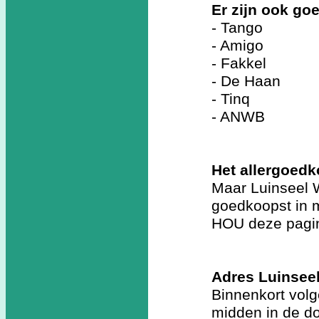
Er zijn ook g
- Tango
- Amigo
- Fakkel
- De Haan
- Tinq
- ANWB
Het allergoedk
Maar Luinseel W
goedkoopst in
HOU deze pagin
Adres Luinseel
Binnenkort vol
midden in de do