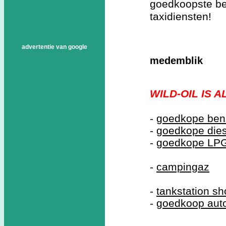
goedkoopste be
taxidiensten!
advertentie van google
medemblik
WILD-OIL IS 
-
goedkope ben
-
goedkope dies
-
goedkope LP
-
campingaz
-
tankstation s
-
goedkoop aut