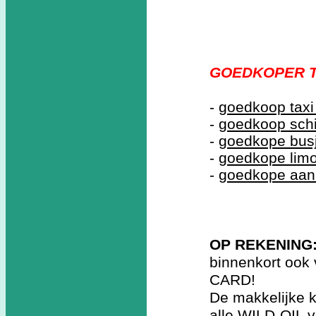
GOEDKOPER T
-
goedkoop taxi
-
goedkoop schi
-
goedkope busj
-
goedkope lim
-
goedkope aan
OP REKENING
binnenkort ook
CARD!
De makkelijke 
alle WILD-OIL v