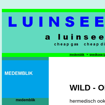
medemblik
>
goedkoop t
WILD - 
medemblik
hermedisch ook