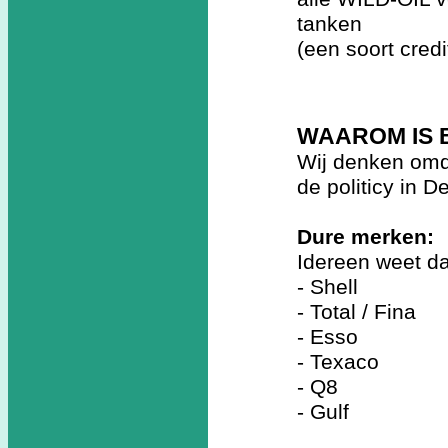
tanken
(een soort cred
WAAROM IS 
Wij denken omd
de politicy in 
Dure merken:
Idereen weet da
- Shell
- Total / Fina
- Esso
- Texaco
- Q8
- Gulf