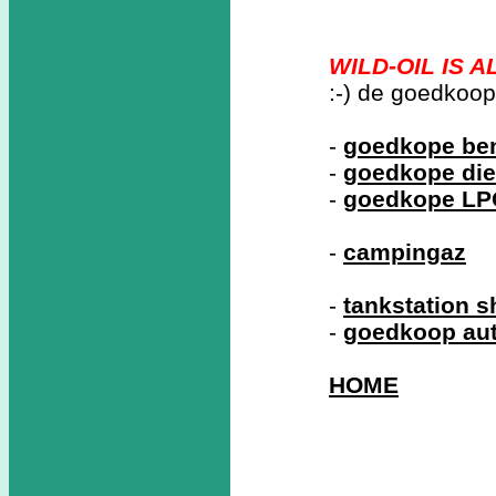
WILD-OIL IS 
:-) de goedkoo
-
goedkope ben
-
goedkope die
-
goedkope LP
-
campingaz
-
tankstation 
-
goedkoop au
HOME