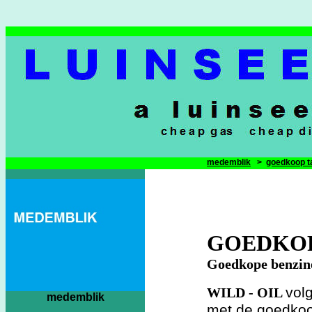
medemblik
>
goedkoop t
GOEDKOP
Goedkope benzin
vol
WILD - OIL
medemblik
met de goedkoo