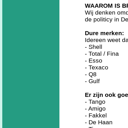
WAAROM IS B
Wij denken omd
de politicy in 
Dure merken:
Idereen weet da
- Shell
- Total / Fina
- Esso
- Texaco
- Q8
- Gulf
Er zijn ook g
- Tango
- Amigo
- Fakkel
- De Haan