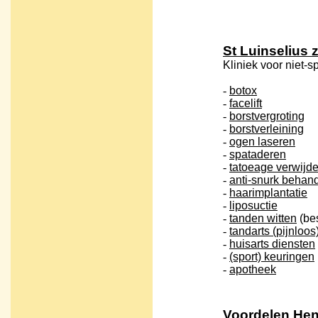
St Luinselius 
Kliniek voor niet
-
botox
-
facelift
-
borstvergroting
-
borstverleining
-
ogen laseren
-
spataderen
-
tatoeage verwijd
-
anti-snurk behan
-
haarimplantatie
-
liposuctie
-
tanden witten
(be
-
tandarts (pijnloos
-
huisarts diensten
-
(sport) keuringen
-
apotheek
Voordelen He