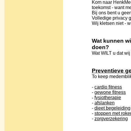
Kom naar HenkMed
toekomst - want
me
Bij ons bent u ge
Volledige privacy
Wij kletsen niet - w
Wat kunnen wij
doen?
Wat WILT u dat wij
Preventieve g
To keep medemblik
-
cardio fitness
-
gewone fitness
-
fysiotherapie
-
afslanken
-
dieet begeleiding
-
stoppen met roke
-
zorgverzekering