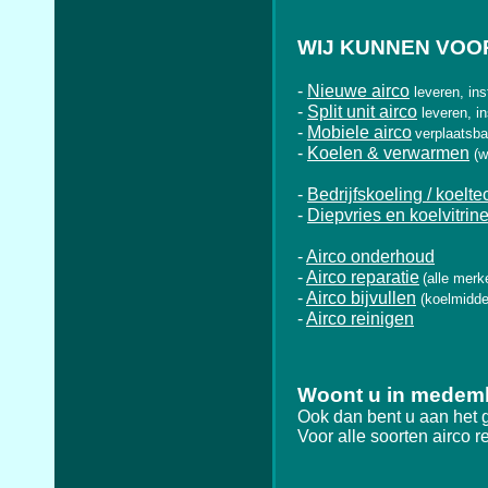
WIJ KUNNEN VOOR
-
Nieuwe airco
leveren, ins
-
Split unit airco
leveren, i
-
Mobiele airco
verplaatsba
-
Koelen & verwarmen
(w
-
Bedrijfskoeling / koelte
-
Diepvries en koelvitrin
-
Airco onderhoud
-
Airco reparatie
(alle merk
-
Airco bijvullen
(koelmidde
-
Airco reinigen
Woont u in medem
Ook dan bent u aan het 
Voor alle soorten airco 