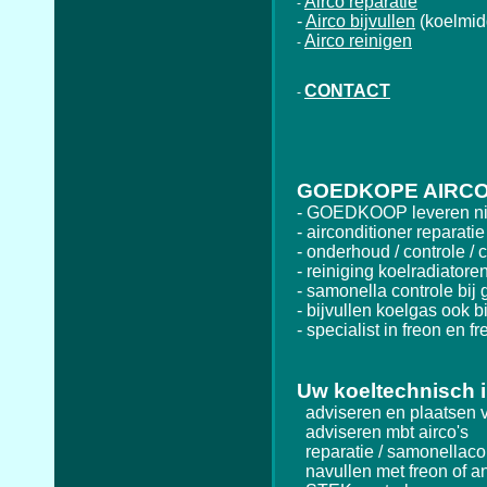
Airco reparatie
-
-
Airco bijvullen
(koelmid
Airco reinigen
-
CONTACT
-
GOEDKOPE AIRCO
- GOEDKOOP leveren nie
- airconditioner reparatie
- onderhoud / controle / c
- reiniging koelradiatore
- samonella controle bij g
- bijvullen koelgas ook bi
- specialist in freon en fr
Uw koeltechnisch i
adviseren en plaatsen va
adviseren mbt airco's
reparatie / samonellacon
navullen met freon of a