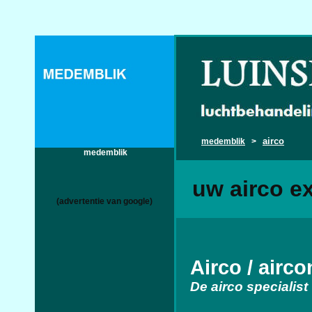
airco
medemblik
>
medemblik
uw airco e
(advertentie van google)
Airco / airc
De airco specialist