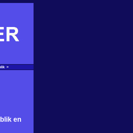
lik >
blik en