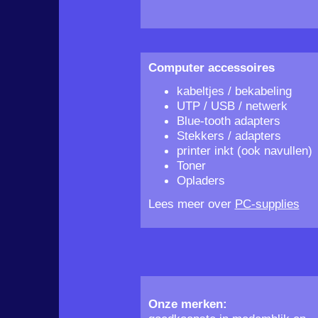
Computer accessoires
kabeltjes / bekabeling
UTP / USB / netwerk
Blue-tooth adapters
Stekkers / adapters
printer inkt (ook navullen)
Toner
Opladers
Lees meer over
PC-supplies
Onze merken: