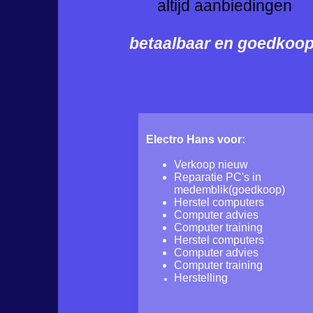
altijd aanbiedingen
betaalbaar en goedkoop
Electro Hans voor:
Verkoop nieuw
Reparatie PC's in
medemblik(goedkoop)
Herstel computers
Computer advies
Computer training
Herstel computers
Computer advies
Computer training
Herstelling