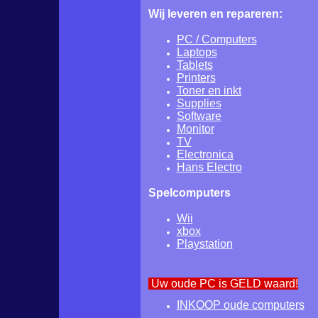
Wij leveren en repareren:
PC / Computers
Laptops
Tablets
Printers
Toner en inkt
Supplies
Software
Monitor
TV
Electronica
Hans Electro
Spelcomputers
Wii
xbox
Playstation
Uw oude PC is GELD waard!
INKOOP oude computers