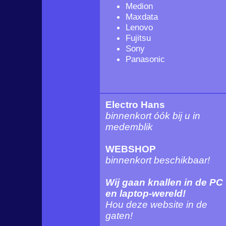
Medion
Maxdata
Lenovo
Fujitsu
Sony
Panasonic
Electro Hans
binnenkort óók bij u in
medemblik
WEBSHOP
binnenkort beschikbaar!
Wij gaan knallen in de PC
en laptop-wereld!
Hou deze website in de
gaten!