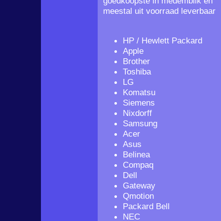
goedkoopste in medemblik en
meestal uit voorraad leverbaar
HP / Hewlett Packard
Apple
Brother
Toshiba
LG
Komatsu
Siemens
Nixdorff
Samsung
Acer
Asus
Belinea
Compaq
Dell
Gateway
Qmotion
Packard Bell
NEC