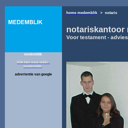
home medemblik
> notaris
notariskantoor
Voor testament - advie
medemblik
Klik hier voor méér
medemblik
advertentie van google