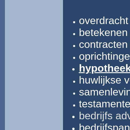
overdracht
betekenen
contracten
oprichting
hypotheek
huwlijkse 
samenlevin
testament
bedrijfs
ad
bedrijfspa