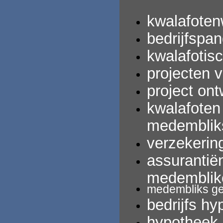
kwalafoten
bedrijfspan
kwalafotis
projecten 
project ont
kwalafoten
medembli
verzekerin
assurantië
medemblik
medembliks
ge
bedrijfs
hy
hypotheek 