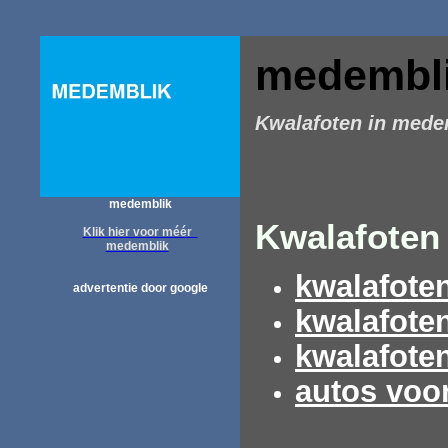
medembl
Kwalafoten in mede
medemblik
Kwalafoten 
Klik hier voor méér
medemblik
kwalafote
advertentie door google
kwalafote
kwalafote
autos voo