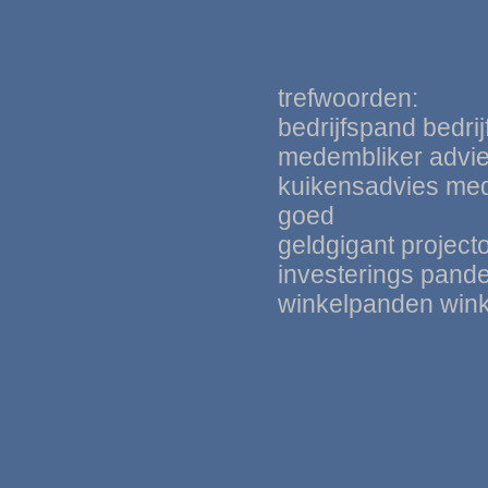
trefwoorden:
bedrijfspand bedri
medembliker advies
kuikensadvie
s
med
goed
geldgigant
project
investerings pand
winkelpanden win