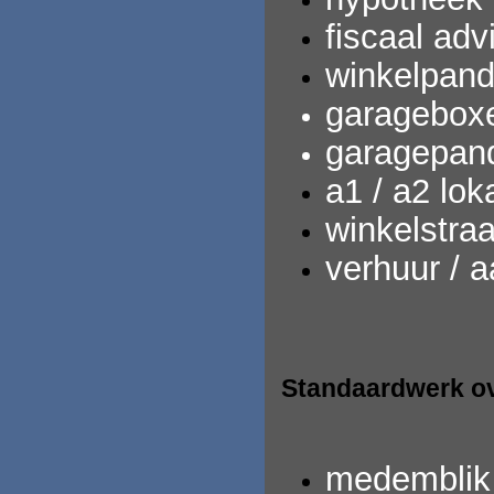
fiscaal adv
winkelpand
garagebox
garagepan
a1 / a2 loka
winkelstra
verhuur / 
Standaardwerk ov
medemblik