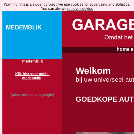
Warning: this is a student project. we use cookies for advertising and statistics.
You can alwa
ys
remove cookies
home au
medemblik
Welkom
Klik hier voor méér
bij uw universeel au
medemblik
(advertenties van google)
GOEDKOPE AUT