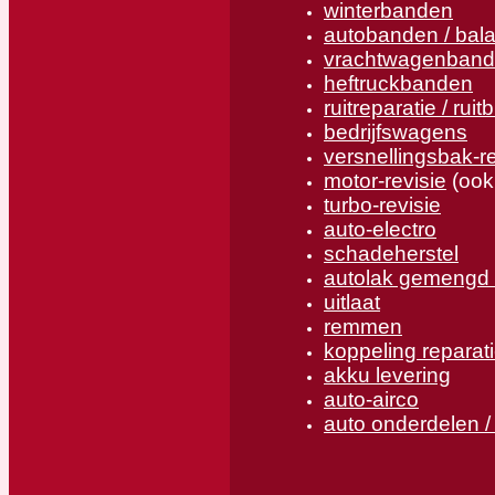
winterbanden
autobanden / bal
vrachtwagenban
heftruckbanden
ruitreparatie / ruit
bedrijfswagens
versnellingsbak-re
motor-revisie
(ook
turbo-revisie
auto-electro
schadeherstel
autolak gemengd 
uitlaat
remmen
koppeling reparat
akku levering
auto-airco
auto onderdelen /