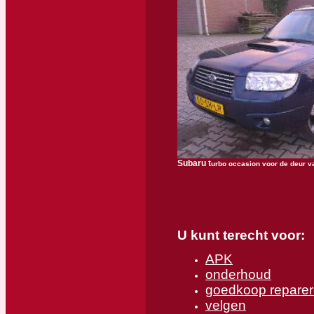
Subaru t
urbo occasion voor de deur v
U kunt terecht voor:
APK
onderhoud
goedkoop reparer
velgen